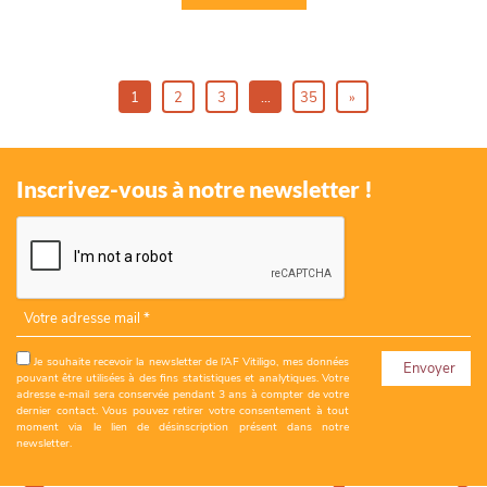
1
2
3
…
35
»
Inscrivez-vous à notre newsletter !
Adresse email*
Je souhaite recevoir la newsletter de l’AF Vitiligo, mes données
pouvant être utilisées à des fins statistiques et analytiques. Votre
adresse e-mail sera conservée pendant 3 ans à compter de votre
dernier contact. Vous pouvez retirer votre consentement à tout
moment via le lien de désinscription présent dans notre
newsletter.